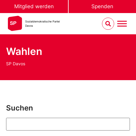
Mitglied werden
Spenden
Sozialdemokratische Partei
Davos
Wahlen
SP Davos
Suchen