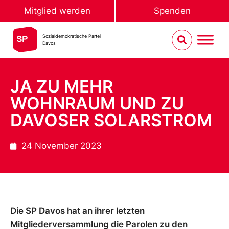
Mitglied werden
Spenden
Sozialdemokratische Partei
Davos
JA ZU MEHR
WOHNRAUM UND ZU
DAVOSER SOLARSTROM
24 November 2023
Die SP Davos hat an ihrer letzten
Mitgliederversammlung die Parolen zu den