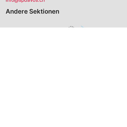
info@spdavos.ch
Andere Sektionen
© Copyright
2026
SP Davos | realisiert von
pr24